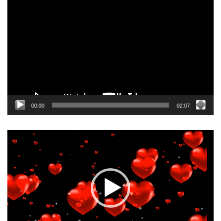
Odtwarzacz
video
00:00
02:07
Odtwarzacz
video