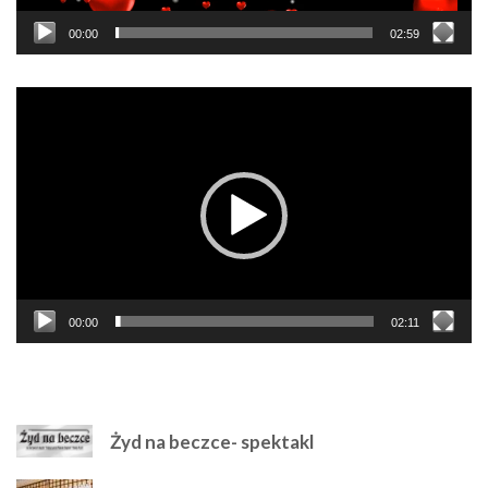
00:00
02:59
Odtwarzacz
video
00:00
02:11
NAJPOLULARNIEJSZE
Żyd na beczce- spektakl