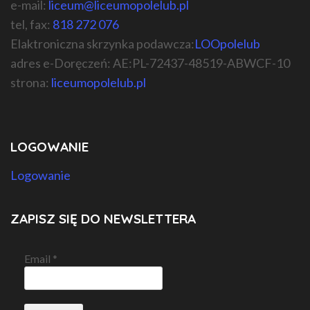
e-mail:
liceum@liceumopolelub.pl
tel, fax:
818 272 076
Elaktroniczna skrzynka podawcza:
LOOpolelub
adres e-Doręczeń: AE:PL-72437-48519-ABWCF-10
strona:
liceumopolelub.pl
LOGOWANIE
Logowanie
ZAPISZ SIĘ DO NEWSLETTERA
Email
*