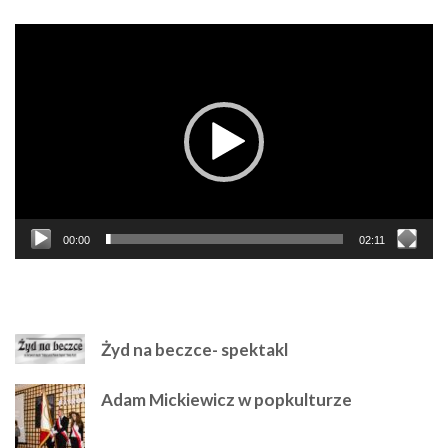
Odtwarzacz
video
00:00
02:11
NAJPOLULARNIEJSZE
Żyd na beczce- spektakl
Adam Mickiewicz w popkulturze