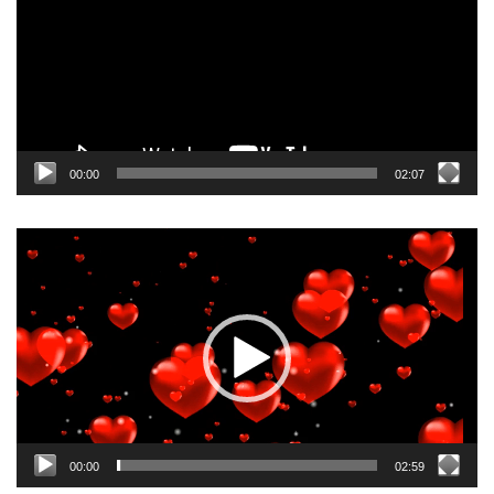
00:00
02:07
Odtwarzacz
video
00:00
02:59