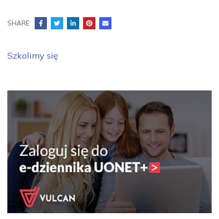
SHARE:
Nawigacja
Szkolimy się
wpisu