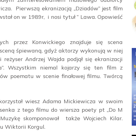
icza. Pierwszą ekranizacją „Dziadów” jest film
stał on w 1989r, i nosi tytuł ” Lawa. Opowieść
ch przez Konwickiego znajduje się scena
sceną śpiewaną, gdyż aktorzy wykonują w niej
 reżyser Andrzej Wajda podjął się ekranizacji
. Wszystkim niemal kojarzy się ten film z
ów poematu w scenie finałowej filmu. Twórcą
ykorzystał wiesz Adama Mickiewicza w swoim
osenka z tego filmu do wiersza poety pt „Do M
 Muzykę skomponował także Wojciech Kilar.
 Wiktorii Korgul.