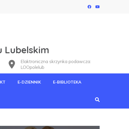
u Lubelskim
Elaktroniczna skrzynka podawcza:
LOOpolelub
KT
E-DZIENNIK
E-BIBLIOTEKA