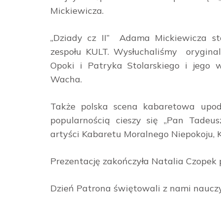
Mickiewicza.
„Dziady cz II” Adama Mickiewicza sta
zespołu KULT. Wysłuchaliśmy orygin
Opoki i Patryka Stolarskiego i jego ws
Wacha.
Także polska scena kabaretowa upodo
popularnością cieszy się „Pan Tade
artyści Kabaretu Moralnego Niepokoju,
Prezentację zakończyła Natalia Czopek 
Dzień Patrona świętowali z nami nauczy