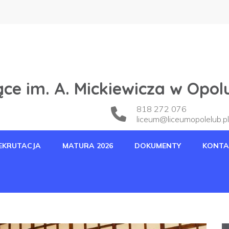
ce im. A. Mickiewicza w Opol
818 272 076
liceum@liceumopolelub.pl
EKRUTACJA
MATURA 2026
DOKUMENTY
KONTA