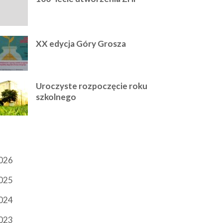
XX edycja Góry Grosza
Uroczyste rozpoczęcie roku
szkolnego
RCHIWUM
026
025
024
023