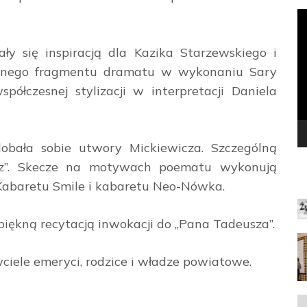
O
v
ły się inspiracją dla Kazika Starzewskiego i
alnego fragmentu dramatu w wykonaniu Sary
półczesnej stylizacji w interpretacji Daniela
bała sobie utwory Mickiewicza. Szczególną
usz”. Skecze na motywach poematu wykonują
N
 Kabaretu Smile i kabaretu Neo-Nówka.
piękną recytacją inwokacji do „Pana Tadeusza”.
ciele emeryci, rodzice i władze powiatowe.