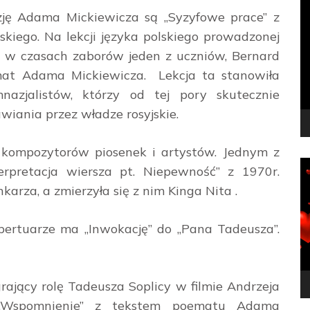
O
zję Adama Mickiewicza są „Syzyfowe prace” z
v
iego. Na lekcji języka polskiego prowadzonej
 w czasach zaborów jeden z uczniów, Bernard
emat Adama Mickiewicza. Lekcja ta stanowiła
azjalistów, którzy od tej pory skutecznie
wiania przez władze rosyjskie.
a kompozytorów piosenek i artystów. Jednym z
O
erpretacja wiersza pt. Niepewność” z 1970r.
v
arza, a zmierzyła się z nim Kinga Nita .
ertuarze ma „Inwokację” do „Pana Tadeusza”.
ający rolę Tadeusza Soplicy w filmie Andrzeja
 „Wspomnienie” z tekstem poematu Adama