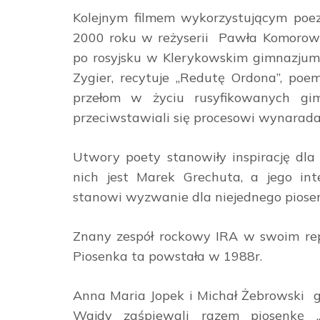
Kolejnym filmem wykorzystującym poe
2000 roku w reżyserii Pawła Komorowsk
po rosyjsku w Klerykowskim gimnazjum
Zygier, recytuje „Redutę Ordona”, po
przełom w życiu rusyfikowanych gimn
przeciwstawiali się procesowi wynarada
Utwory poety stanowiły inspirację dl
nich jest Marek Grechuta, a jego int
stanowi wyzwanie dla niejednego piosenk
Znany zespół rockowy IRA w swoim rep
Piosenka ta powstała w 1988r.
Anna Maria Jopek i Michał Żebrowski gr
Wajdy zaśpiewali razem piosenkę