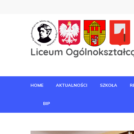
Liceum Ogólnokształcą
HOME
AKTUALNOŚCI
SZKOŁA
R
BIP