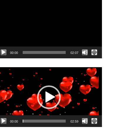
dtwarzacz
ideo
00:00
02:07
dtwarzacz
ideo
00:00
02:59