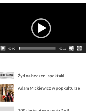
dtwarzacz
ideo
00:00
02:11
AJPOLULARNIEJSZE
Żyd na beczce- spektakl
Adam Mickiewicz w popkulturze
100 -lecie utworzenia ZHP