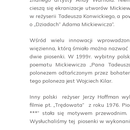
cieszą się ekranizacje utworów Mickiew
w reżyserii Tadeusza Konwickiego, a pow
o „Dziadach” Adama Mickiewicza”.
Wśród wielu innowacji wprowadzony
więzienna, którą śmiało można nazwać 
dwie piosenki. W 1999r. wybitny polski
poematu Mickiewicza „Pana Tadeusza”
polonezem odtańczonym przez bohater
tego poloneza jest Wojciech Kilar.
Inny polski reżyser Jerzy Hoffman w
filmie pt. „Trędowata” z roku 1976. Pi
***” stała się motywem przewodnim.
Wysłuchaliśmy tej piosenki w wykonaniu