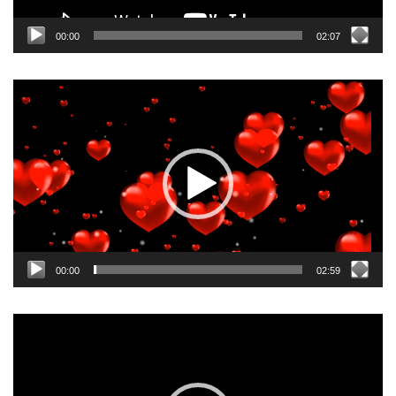
00:00
02:07
Odtwarzacz
video
00:00
02:59
Odtwarzacz
video