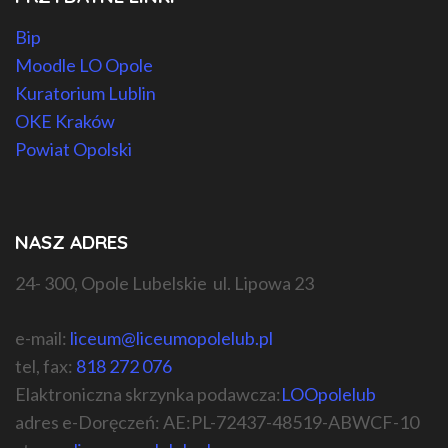
Bip
Moodle LO Opole
Kuratorium Lublin
OKE Kraków
Powiat Opolski
NASZ ADRES
24- 300, Opole Lubelskie ul. Lipowa 23
e-mail:
liceum@liceumopolelub.pl
tel, fax:
818 272 076
Elaktroniczna skrzynka podawcza:
LOOpolelub
adres e-Doręczeń: AE:PL-72437-48519-ABWCF-10