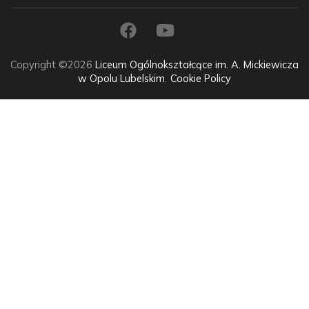
Copyright ©2026
Liceum Ogólnokształcące im. A. Mickiewicza
w Opolu Lubelskim
.
Cookie Policy