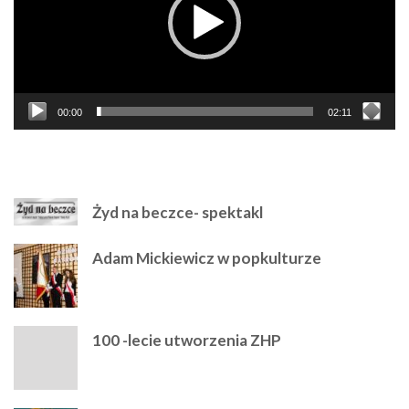
00:00
02:11
NAJPOLULARNIEJSZE
Żyd na beczce- spektakl
Adam Mickiewicz w popkulturze
100 -lecie utworzenia ZHP