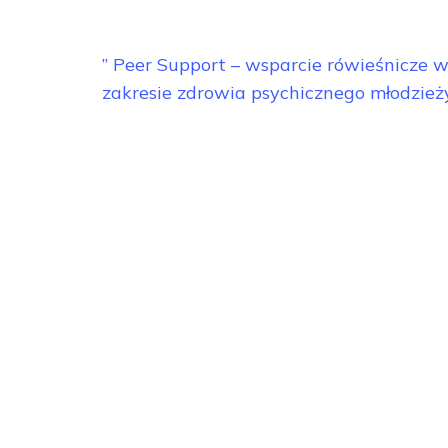
Nawigacja
” Peer Support – wsparcie rówieśnicze 
wpisu
zakresie zdrowia psychicznego młodzież