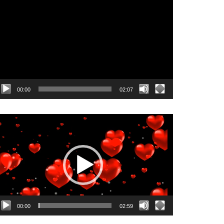
dtwarzacz
ideo
00:00
02:07
dtwarzacz
ideo
00:00
02:59