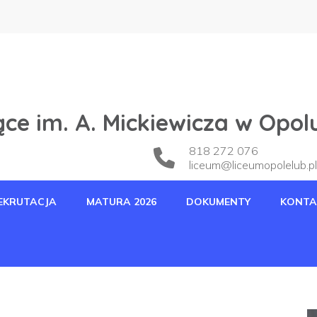
ce im. A. Mickiewicza w Opol
818 272 076
liceum@liceumopolelub.pl
EKRUTACJA
MATURA 2026
DOKUMENTY
KONTA