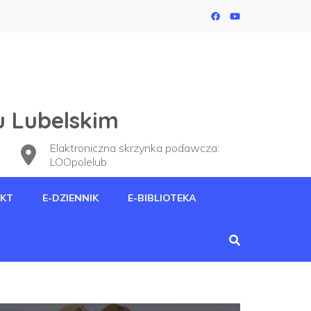
u Lubelskim
Elaktroniczna skrzynka podawcza:
LOOpolelub
KT
E-DZIENNIK
E-BIBLIOTEKA