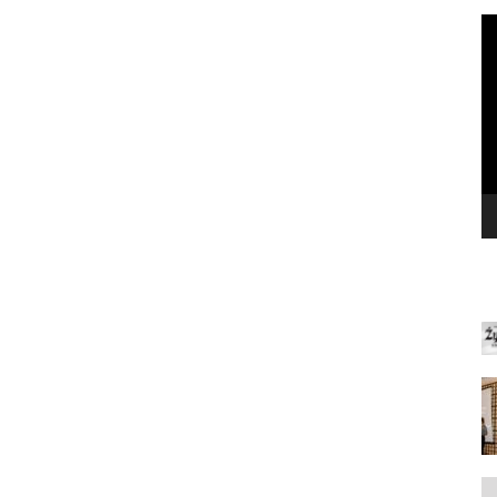
O
v
N