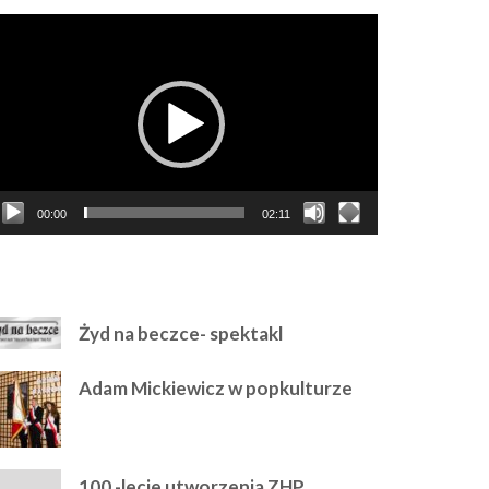
dtwarzacz
ideo
00:00
02:11
AJPOLULARNIEJSZE
Żyd na beczce- spektakl
Adam Mickiewicz w popkulturze
100 -lecie utworzenia ZHP