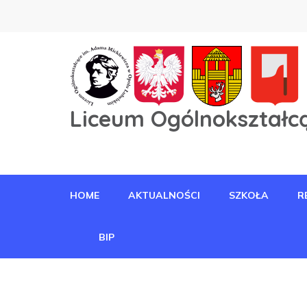
Liceum Ogólnokształcą
HOME
AKTUALNOŚCI
SZKOŁA
R
BIP