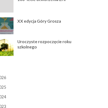
XX edycja Góry Grosza
Uroczyste rozpoczęcie roku
szkolnego
RCHIWUM
026
025
024
023