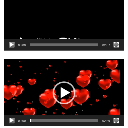
00:00
02:07
Odtwarzacz
video
00:00
02:59