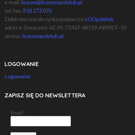
e-mail:
liceum@liceumopolelub.pl
tel, fax:
818 272 076
Elaktroniczna skrzynka podawcza:
LOOpolelub
adres e-Doręczeń: AE:PL-72437-48519-ABWCF-10
strona:
liceumopolelub.pl
LOGOWANIE
Logowanie
ZAPISZ SIĘ DO NEWSLETTERA
Email
*