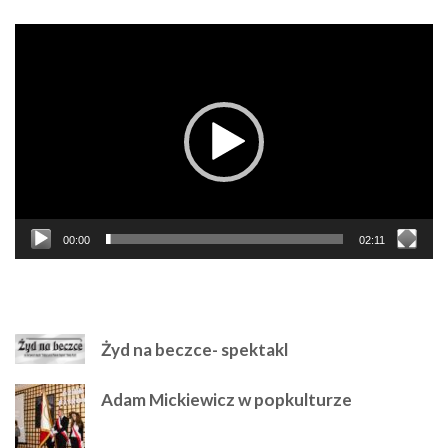
Odtwarzacz
video
00:00
02:11
NAJPOLULARNIEJSZE
Żyd na beczce- spektakl
Adam Mickiewicz w popkulturze