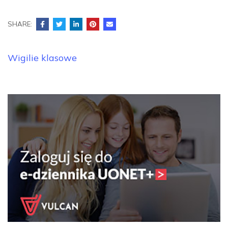
SHARE:
Nawigacja
Wigilie klasowe
wpisu