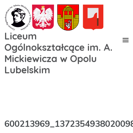
Liceum
Ogólnokształcące im. A.
Mickiewicza w Opolu
Lubelskim
600213969_137235493802009