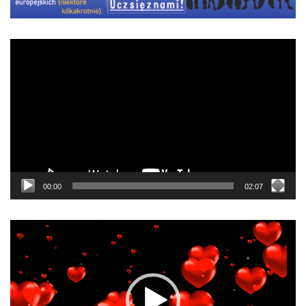
Odtwarzacz
video
00:00
02:07
Odtwarzacz
video