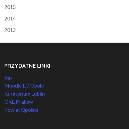
2015
2014
2013
PRZYDATNE LINKI
Bip
Moodle LO Opole
Kuratorium Lublin
OKE Kraków
Powiat Opolski