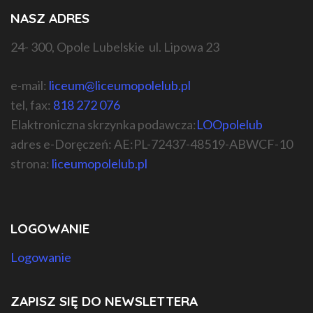
NASZ ADRES
24- 300, Opole Lubelskie ul. Lipowa 23
e-mail:
liceum@liceumopolelub.pl
tel, fax:
818 272 076
Elaktroniczna skrzynka podawcza:
LOOpolelub
adres e-Doręczeń: AE:PL-72437-48519-ABWCF-10
strona:
liceumopolelub.pl
LOGOWANIE
Logowanie
ZAPISZ SIĘ DO NEWSLETTERA