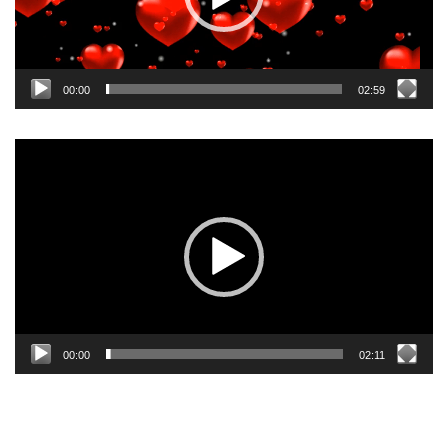
00:00
02:59
Odtwarzacz
video
00:00
02:11
NAJPOLULARNIEJSZE