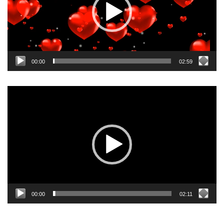
00:00
02:59
Odtwarzacz
video
00:00
02:11
NAJPOLULARNIEJSZE