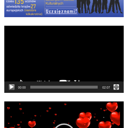
Odtwarzacz
video
00:00
02:07
Odtwarzacz
video