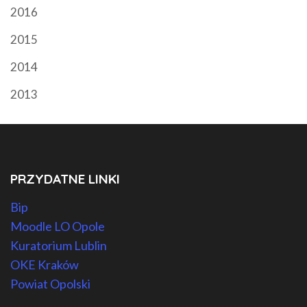
2016
2015
2014
2013
PRZYDATNE LINKI
Bip
Moodle LO Opole
Kuratorium Lublin
OKE Kraków
Powiat Opolski