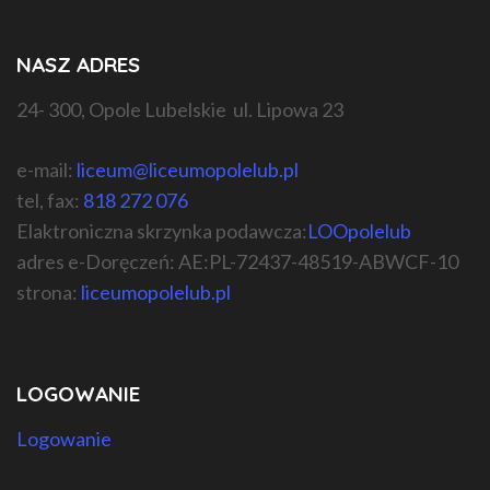
NASZ ADRES
24- 300, Opole Lubelskie ul. Lipowa 23
e-mail:
liceum@liceumopolelub.pl
tel, fax:
818 272 076
Elaktroniczna skrzynka podawcza:
LOOpolelub
adres e-Doręczeń: AE:PL-72437-48519-ABWCF-10
strona:
liceumopolelub.pl
LOGOWANIE
Logowanie